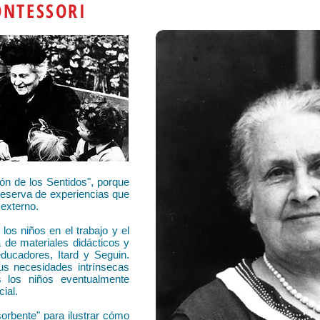
ONTESSORI
ón de los Sentidos", porque
reserva de experiencias que
 externo.
los niños en el trabajo y el
 de materiales didácticos y
educadores, Itard y Seguin.
us necesidades intrínsecas
 los niños eventualmente
cial.
orbente" para ilustrar cómo