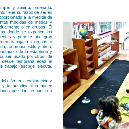
mplio y abierto, ordenado,
nto tiene su razón de ser en
proporcionado a la medida de
stintas medidas de mesas y
vidualmente o en grupos. El
icas donde se exponen los
dientes y permite una gran
eden trabajar en grupos o
o, su propio estilo y ritmo.
tomándolo de la estantería y
da ser usado por otros, de
) desde temprana edad el
e trabajo (escoge, ejecuta,
.
el niño en la exploración y
 y la autodisciplina hacen
idades que dan respuesta a