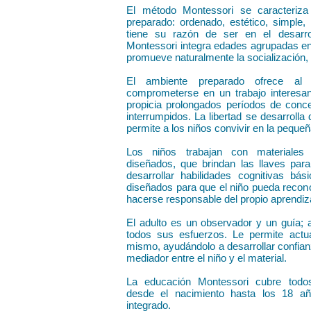
El método Montessori se caracteriza
preparado: ordenado, estético, simple,
tiene su razón de ser en el desarro
Montessori integra edades agrupadas en
promueve naturalmente la socialización, e
El ambiente preparado ofrece al 
comprometerse en un trabajo interesant
propicia prolongados períodos de conc
interrumpidos. La libertad se desarrolla 
permite a los niños convivir en la pequeñ
Los niños trabajan con materiales c
diseñados, que brindan las llaves par
desarrollar habilidades cognitivas bás
diseñados para que el niño pueda recono
hacerse responsable del propio aprendiz
El adulto es un observador y un guía; 
todos sus esfuerzos. Le permite actu
mismo, ayudándolo a desarrollar confianza
mediador entre el niño y el material.
La educación Montessori cubre todos
desde el nacimiento hasta los 18 añ
integrado.