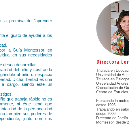
 la premisa de "aprender
ta el gusto de ayudar a los
dad.
 por la Guía Montessori en
ividual en sus necesidades
Directora Lo
e desea desarrollar.
alidad del niño y sustrae la
Titulada en Educaci
orgándole al niño un espacio
Universidad de Ant
ertad. Dicha libertad es una
Titulada en Psicop
Universidad Andrés 
n a cargo, siendo este un
Capacitación de Gu
Centro de Estudios
stigos.
iño que trabaja rápido no es
Ejerciendo la meto
amente, ni éste tiene que
desde 1995.
 totalidad de la personalidad
Trabajando en salo
, sino también sus poderes de
desde 2000.
Directora de Jardí
dependiente, junto con sus
Montessori desde 2