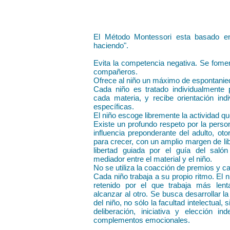
El Método Montessori esta basado en
haciendo".
Evita la competencia negativa. Se fomen
compañeros.
Ofrece al niño un máximo de espontanie
Cada niño es tratado individualmente
cada materia, y recibe orientación ind
específicas.
El niño escoge libremente la actividad qu
Existe un profundo respeto por la person
influencia preponderante del adulto, ot
para crecer, con un amplio margen de lib
libertad guiada por el guía del saló
mediador entre el material y el niño.
No se utiliza la coacción de premios y ca
Cada niño trabaja a su propio ritmo. El n
retenido por el que trabaja más lent
alcanzar al otro. Se busca desarrollar la
del niño, no sólo la facultad intelectual
deliberación, iniciativa y elección in
complementos emocionales.