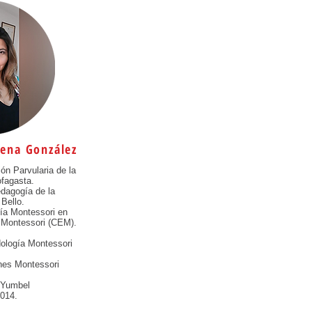
rena González
ón Parvularia de la
ofagasta.
edagogía de la
Bello.
ía Montessori en
 Montessori (CEM).
dología Montessori
nes Montessori
n Yumbel
014.