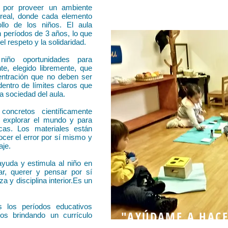
 por proveer un ambiente
 real, donde cada elemento
llo de los niños. El aula
 períodos de 3 años, lo que
l respeto y la solidaridad.
niño oportunidades para
e, elegido libremente, que
entración que no deben ser
dentro de límites claros que
a sociedad del aula.
oncretos científicamente
a explorar el mundo y para
icas. Los materiales están
cer el error por sí mismo y
aje.
ayuda y estimula al niño en
ar, querer y pensar por sí
 y disciplina interior.Es un
 los períodos educativos
"AYÚDAME A HAC
os brindando un currículo