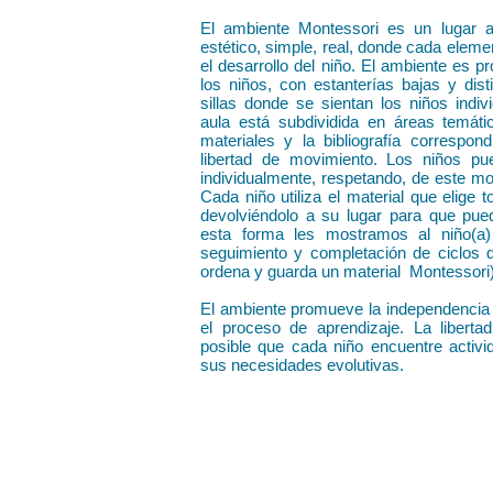
El ambiente Montessori es un lugar a
estético, simple, real, donde cada eleme
el desarrollo del niño. El ambiente es 
los niños, con estanterías bajas y di
sillas donde se sientan los niños indi
aula está subdividida en áreas temát
materiales y la bibliografía correspon
libertad de movimiento. Los niños pu
individualmente, respetando, de este mod
Cada niño utiliza el material que elige 
devolviéndolo a su lugar para que pue
esta forma les mostramos al niño(a
seguimiento y completación de ciclos d
ordena y guarda un material Montessori)
El ambiente promueve la independencia d
el proceso de aprendizaje. La libertad
posible que cada niño encuentre activ
sus necesidades evolutivas.