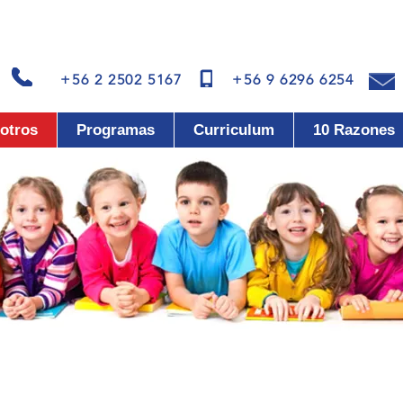
“EDUCACION PARA 
+56 2 2502 5167 +56 9 6296 625
otros
Programas
Curriculum
10 Razones